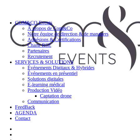
COM&CO Events
À propos de Com&Co
Notre équipe de direction & de managers
Adhésions & Certifications
Charte RSE
Partenaires
Recrutement
SERVICES & SOLUTIONS
Événements Digitaux & Hybrides
Événements en présentiel
Solutions digitales
E-learning médical
Production Vidéo
Captation drone
Communication
FeedBack
AGENDA
Contact