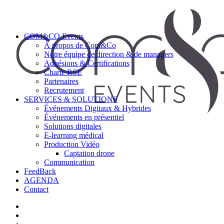
COM&CO Events
À propos de Com&Co
Notre équipe de direction & de managers
Adhésions & Certifications
Charte RSE
Partenaires
Recrutement
SERVICES & SOLUTIONS
Événements Digitaux & Hybrides
Événements en présentiel
Solutions digitales
E-learning médical
Production Vidéo
Captation drone
Communication
FeedBack
AGENDA
Contact