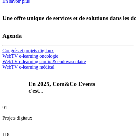
En savoir plus
Une
offre
unique
de
services
et
de
solutions
dans
les
d
Agenda
Congrès et projets digitaux
WebTV e-learning oncologie
WebTV e-learning cardio & endovasculaire
WebTV e-learning médical
En 2025, Com&Co Events
c'est...
91
Projets digitaux
118