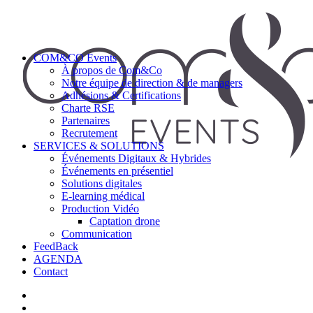
COM&CO Events
À propos de Com&Co
Notre équipe de direction & de managers
Adhésions & Certifications
Charte RSE
Partenaires
Recrutement
SERVICES & SOLUTIONS
Événements Digitaux & Hybrides
Événements en présentiel
Solutions digitales
E-learning médical
Production Vidéo
Captation drone
Communication
FeedBack
AGENDA
Contact