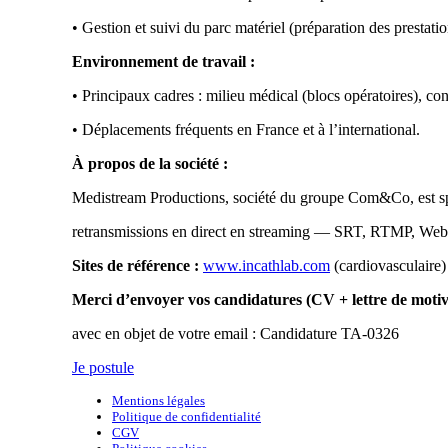
•
Gestion et suivi du parc matériel (préparation des prestat
Environnement de travail :
•
Principaux cadres : milieu médical (blocs opératoires), c
•
Déplacements fréquents en France et à l’international.
À propos de la société :
Medistream Productions, société du groupe Com&Co, est spéci
retransmissions en direct en streaming — SRT, RTMP, WebRT
Sites de référence :
www.incathlab.com
(cardiovasculaire)
Merci d’envoyer vos candidatures (CV + lettre de motiva
avec en objet de votre email : Candidature TA-0326
Je postule
Mentions légales
Politique de confidentialité
CGV