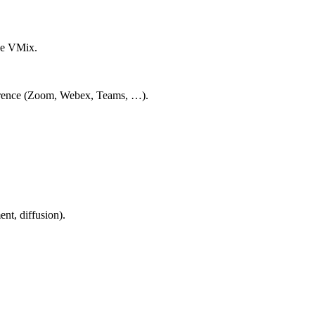
 de VMix.
nférence (Zoom, Webex, Teams, …).
nt, diffusion).