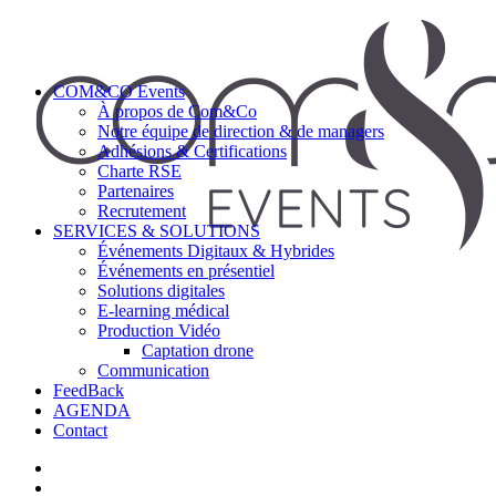
COM&CO Events
À propos de Com&Co
Notre équipe de direction & de managers
Adhésions & Certifications
Charte RSE
Partenaires
Recrutement
SERVICES & SOLUTIONS
Événements Digitaux & Hybrides
Événements en présentiel
Solutions digitales
E-learning médical
Production Vidéo
Captation drone
Communication
FeedBack
AGENDA
Contact