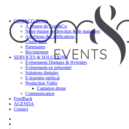
COM&CO Events
À propos de Com&Co
Notre équipe de direction & de managers
Adhésions & Certifications
Charte RSE
Partenaires
Recrutement
SERVICES & SOLUTIONS
Événements Digitaux & Hybrides
Événements en présentiel
Solutions digitales
E-learning médical
Production Vidéo
Captation drone
Communication
FeedBack
AGENDA
Contact