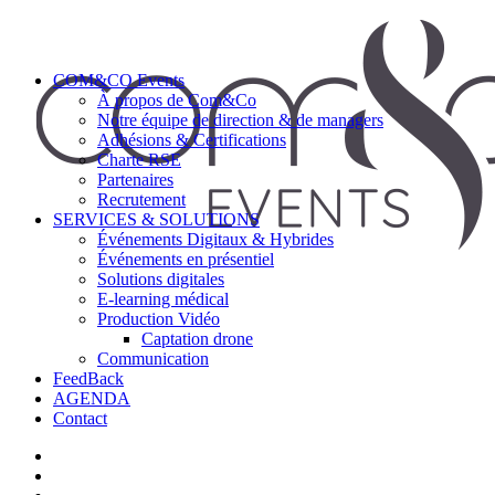
COM&CO Events
À propos de Com&Co
Notre équipe de direction & de managers
Adhésions & Certifications
Charte RSE
Partenaires
Recrutement
SERVICES & SOLUTIONS
Événements Digitaux & Hybrides
Événements en présentiel
Solutions digitales
E-learning médical
Production Vidéo
Captation drone
Communication
FeedBack
AGENDA
Contact