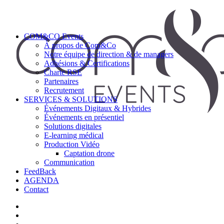
COM&CO Events
À propos de Com&Co
Notre équipe de direction & de managers
Adhésions & Certifications
Charte RSE
Partenaires
Recrutement
SERVICES & SOLUTIONS
Événements Digitaux & Hybrides
Événements en présentiel
Solutions digitales
E-learning médical
Production Vidéo
Captation drone
Communication
FeedBack
AGENDA
Contact