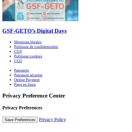
GSF-GETO’s Digital Days
Mentions légales
Politique de confidentialité
CGV
Politique cookies
CGU
Paiement
Paiement sécurisé
Online Payment
Pago en línea
Privacy Preference Center
Privacy Preferences
Privacy Policy