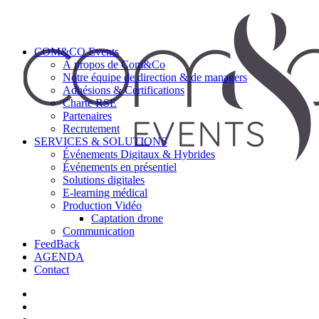
COM&CO Events
À propos de Com&Co
Notre équipe de direction & de managers
Adhésions & Certifications
Charte RSE
Partenaires
Recrutement
SERVICES & SOLUTIONS
Événements Digitaux & Hybrides
Événements en présentiel
Solutions digitales
E-learning médical
Production Vidéo
Captation drone
Communication
FeedBack
AGENDA
Contact